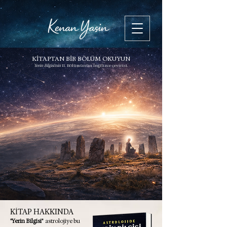
KİTAPTAN BİR BÖLÜM OKUYUN
Yerin Bilgisi'nin
II. Bölümünün İngilizce çevirisi.
KİTAP HAKKINDA
"Yerin Bilgisi"
astrolojiye bu