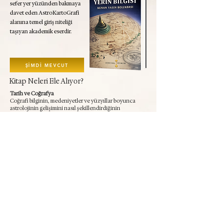
sefer yer yüzünden bakmaya
davet eden AstroKartoGrafi
alanına temel giriş niteliği
taşıyan akademik eserdir.
ŞİMDİ MEVCUT
Kitap Neleri Ele Alıyor?
Tarih ve Coğrafya
Coğrafi bilginin, medeniyetler ve yüzyıllar boyunca
astrolojinin gelişimini nasıl şekillendirdiğinin
incelenmesi.
Kadim Astrologlar
Ptolemy, Abu Ma'shar ve Ibn Ezra gibi astrologların
coğrafi ve kozmolojik yaklaşımları.
Kutsal Yerler
Ley hatları, jeomanti ve Antik Dünyanın Yedi Harikası,
astrolojik bir bakış açısıyla inceleniyor.
Gökyüzü-Yeryüzü Sentezi
Gezegenlerin Dünya üzerindeki etkilerinin korografi ve
klasik Yedi İklim modeli kullanılarak sentezlenmesi.
Sosyal Medya