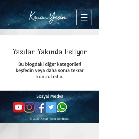
Yazılar Yakında Geliyor
Bu blogdaki diğer kategorileri
keşfedin veya daha sonra tekrar
kontrol edin.
Sosyal Medya
© 2026 Kenan Yasin Bölükbaşı